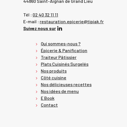
44860 Saint-Aignan de Grand Lieu
Tél :
02 40 32 11 11
E-mail :
restauration.epicerie@tipiak.fr
Suivez nous sur
Qui sommes-nous ?
Épicerie & Panification
Traiteur Pâtissier
Plats Cuisinés Surgelés
Nos produits
Côté cuisine
Nos délicieuses recettes
Nos idées de menu
E Book
Contact