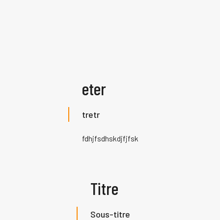
eter
tretr
fdhjfsdhskdjfjfsk
Titre
Sous-titre