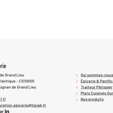
Qui sommes-nous ?
Nos produits
Côté
Menu
principal
rie
de Grand Lieu
Qui sommes-nous
lantique - CS10005
Épicerie & Panific
ignan de Grand Lieu
Traiteur Pâtissier
Plats Cuisinés Su
1 11
Nos produits
uration.epicerie@tipiak.fr
ur