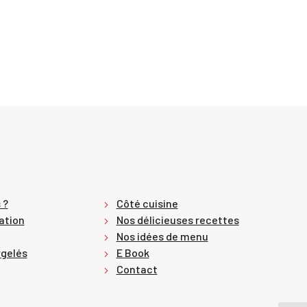
 cuisine
E Book
Contact
Suivez-nous
 ?
Côté cuisine
ation
Nos délicieuses recettes
Nos idées de menu
rgelés
E Book
Contact