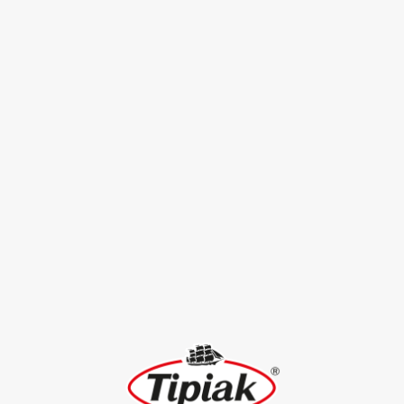
Cabillaud, Céréales Méditerranéennes®, tomates
cerise, petits pois et romanesco
Céréales
20
Méditerranéennes®
VOIR TOUTES LES RECETTES