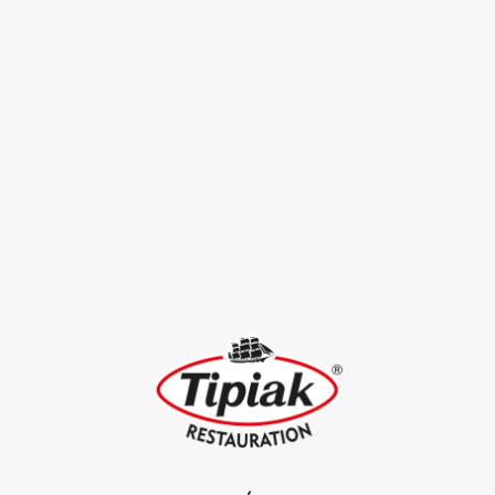
30
Céréales Gourmandes® Bio
VOIR TOUTES LES RECETTES